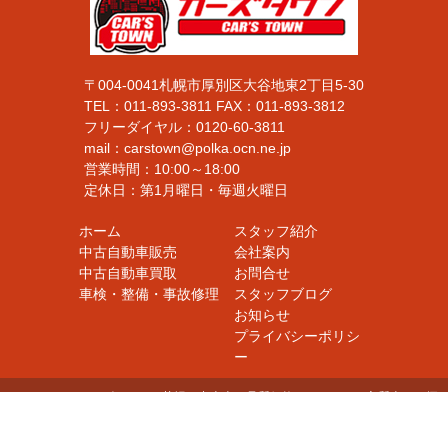
〒004-0041札幌市厚別区大谷地東2丁目5-30
TEL：
011-893-3811
FAX：
011-893-3812
フリーダイヤル：
0120-60-3811
mail：carstown@polka.ocn.ne.jp
営業時間：10:00～18:00
定休日：第1月曜日・毎週火曜日
ホーム
スタッフ紹介
中古自動車販売
会社案内
中古自動車買取
お問合せ
車検・整備・事故修理
スタッフブログ
お知らせ
プライバシーポリシ
ー
Copyright © カーズタウン／札幌の中古車・品質価格にこだわった良質車をお探
しの方は当店へ！買った後も安心の充実したアフターサービス！ / 新車・中古
車販売・車検整備・板金塗装・買取・パーツ販売・自動車高価買取 All Rights R