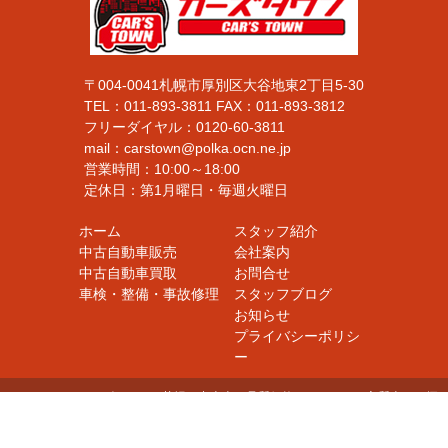
〒004-0041札幌市厚別区大谷地東2丁目5-30
TEL：
011-893-3811
FAX：
011-893-3812
フリーダイヤル：
0120-60-3811
mail：carstown@polka.ocn.ne.jp
営業時間：10:00～18:00
定休日：第1月曜日・毎週火曜日
ホーム
スタッフ紹介
中古自動車販売
会社案内
中古自動車買取
お問合せ
車検・整備・事故修理
スタッフブログ
お知らせ
プライバシーポリシ
ー
Copyright © カーズタウン／札幌の中古車・品質価格にこだわった良質車をお探
しの方は当店へ！買った後も安心の充実したアフターサービス！ / 新車・中古
車販売・車検整備・板金塗装・買取・パーツ販売・自動車高価買取 All Rights R